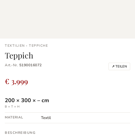
TEXTILIEN › TEPPICHE
Teppich
Art.-Nr.
5190016072
↗ TEILEN
€ 3.999
200
×
300
×
–
cm
B × T × H
MATERIAL
Textil
BESCHREIBUNG