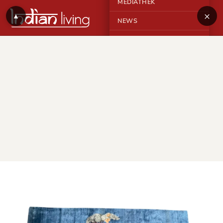
MEDIATHEK
×
▲
NEWS
KONTAKT