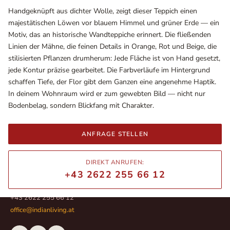
Handgeknüpft aus dichter Wolle, zeigt dieser Teppich einen
majestätischen Löwen vor blauem Himmel und grüner Erde — ein
Motiv, das an historische Wandteppiche erinnert. Die fließenden
Linien der Mähne, die feinen Details in Orange, Rot und Beige, die
stilisierten Pflanzen drumherum: Jede Fläche ist von Hand gesetzt,
jede Kontur präzise gearbeitet. Die Farbverläufe im Hintergrund
schaffen Tiefe, der Flor gibt dem Ganzen eine angenehme Haptik.
In deinem Wohnraum wird er zum gewebten Bild — nicht nur
Bodenbelag, sondern Blickfang mit Charakter.
ANFRAGE STELLEN
Ausstellungsräume
Wiener Straße – Werkstraße 111
2700 Wiener Neustadt
DIREKT ANRUFEN:
In WinStage
+43 2622 255 66 12
+43 2622 255 66 12
office@indianliving.at